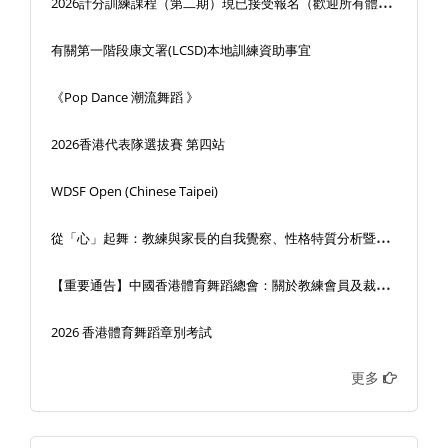
2
026計分訓練課程（第二期）現已接受報名（歡迎所有體育舞蹈界持份者參加）
有關第一階段康文署(LCSD)本地訓練資助事宜
《Pop Dance 潮流舞蹈 》
2026香港代表隊選拔賽 第四站
WDSF Open (Chinese Taipei)
從
「心」起舞：教練與家長的自我覺察、性格特質分析暨正面管教進修課堂
【
重要通告】中國香港體育舞蹈總會：關於教練會員及裁判會員補交年費之安排
2026 香港體育舞蹈章別考試
更多