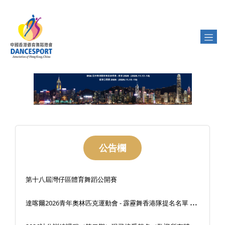
公告欄
第十八屆灣仔區體育舞蹈公開賽
達
喀爾2026青年奧林匹克運動會 - 霹靂舞香港隊提名名單 及 運動員選拔程序