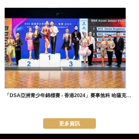
「DSA亞洲青少年錦標賽 - 香港2024」賽事煞科 哈薩克斯坦Danila及Lorin憑9年合作默契 奪拉丁舞金牌 中國兩組合包辦亞、季軍
更多資訊