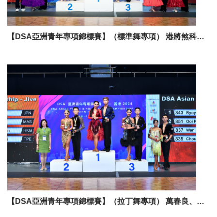
【DSA亞洲青年專項錦標賽】（標準舞專項） 港將煞科日添兩銅 總數以三銅「埋齋」 香港爭辦2025年首屆「DSA亞洲女子單人專項錦標賽」
【DSA亞洲青年專項錦標賽】（拉丁舞專項） 萬春良、王泇文為港隊「開齋 奪「牛仔舞」銅牌 中國兩組合包辦「亞青」四金