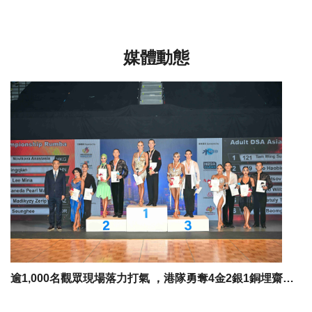
媒體動態
逾1,000名觀眾現場落力打氣 ，港隊勇奪4金2銀1銅埋齋，星級組合譚永森「夫妻檔」 李悅琛「千禧配，成功達「雙金」願望。