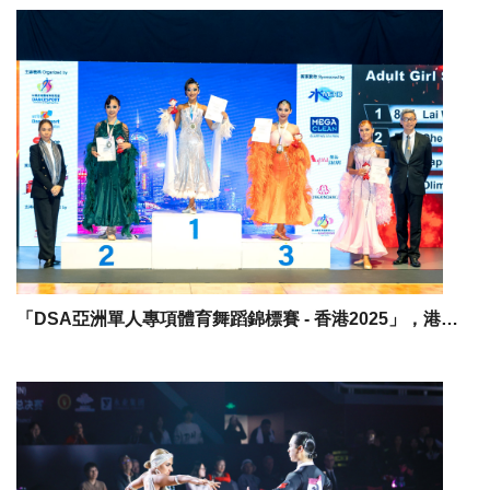
「DSA亞洲單人專項體育舞蹈錦標賽 - 香港2025」，港隊首日開好頭 成人組豪取3金9銀3銅，非體育舞蹈主流馬來西亞 印尼驚喜演出，中國、中華台北平分秋色 各奪7金成「大贏家」。