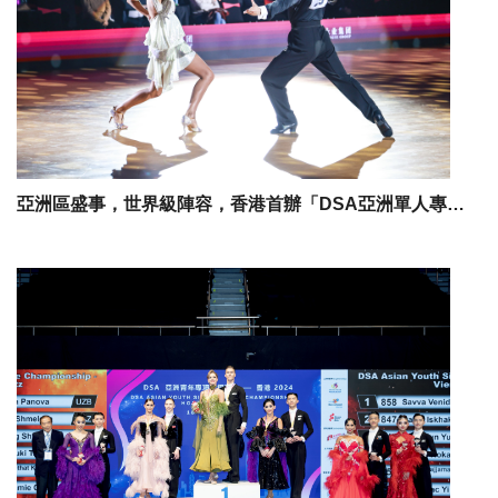
亞洲區盛事，世界級陣容，香港首辦「DSA亞洲單人專項體育舞蹈錦標賽 - 香港2025」緊接「DSA亞洲專項體育舞蹈錦標賽 - 香港2025」11月一連兩日伊館燃戰火，創歷屆參賽人數之最，港隊目標衝金。